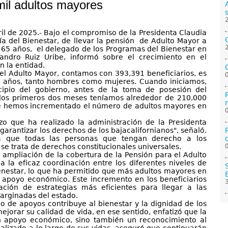
mil adultos mayores
bril de 2025.- Bajo el compromiso de la Presidenta Claudia
a del Bienestar, de llevar la pensión de Adulto Mayor a
 65 años, el delegado de los Programas del Bienestar en
ejandro Ruiz Uribe, informó sobre el crecimiento en el
 la entidad.
 el Adulto Mayor, contamos con 393,391 beneficiarios, es
5 años, tanto hombres como mujeres. Cuando iniciamos,
ncipio del gobierno, antes de la toma de posesión del
 los primeros dos meses teníamos alrededor de 210,000
 que hemos incrementado el número de adultos mayores en
zo que ha realizado la administración de la Presidenta
arantizar los derechos de los bajacalifornianos", señaló.
a que todas las personas que tengan derecho a los
se trata de derechos constitucionales universales.
a ampliación de la cobertura de la Pensión para el Adulto
a la eficaz coordinación entre los diferentes niveles de
ienestar, lo que ha permitido que más adultos mayores en
e apoyo económico. Este incremento en los beneficiarios
ación de estrategias más eficientes para llegar a las
rginadas del estado.
o de apoyos contribuye al bienestar y la dignidad de los
jorar su calidad de vida, en ese sentido, enfatizó que la
n apoyo económico, sino también un reconocimiento al