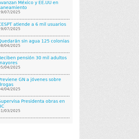
Avanzan México y EE.UU en
saneamiento
29/07/2025
CESPT atiende a 6 mil usuarios
29/07/2025
Quedarán sin agua 125 colonias
08/04/2025
Reciben pensión 30 mil adultos
mayores
05/04/2025
Previene GN a jóvenes sobre
drogas
04/04/2025
Supervisa Presidenta obras en
BC
31/03/2025