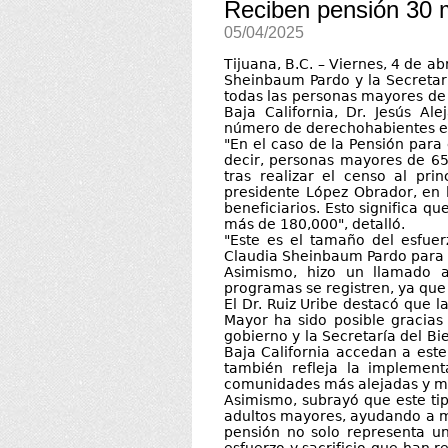
Reciben pensión 30 
05/04/2025
Tijuana, B.C. – Viernes, 4 de a
Sheinbaum Pardo y la Secretarí
todas las personas mayores de
Baja California, Dr. Jesús Al
número de derechohabientes en
"En el caso de la Pensión para
decir, personas mayores de 6
tras realizar el censo al pri
presidente López Obrador, en
beneficiarios. Esto significa
más de 180,000", detalló.
"Este es el tamaño del esfuer
Claudia Sheinbaum Pardo para g
Asimismo, hizo un llamado 
programas se registren, ya que 
El Dr. Ruiz Uribe destacó que l
Mayor ha sido posible gracias 
gobierno y la Secretaría del B
Baja California accedan a est
también refleja la implement
comunidades más alejadas y ma
Asimismo, subrayó que este tip
adultos mayores, ayudando a me
pensión no solo representa u